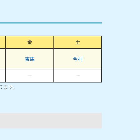
金
土
東馬
今村
ー
ー
ります。