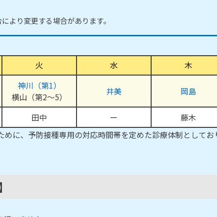
合により変更する場合があります。
火
水
木
神川（第1）
井美
岡島
横山（第2～5）
田中
ー
藤木
ために、予防接種専用の対応時間帯を定めた診療体制としてお
帯】