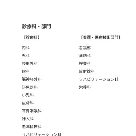
診療科・部門
【診療科】
【看護・医療技術部門】
内科
看護部
外科
薬剤科
整形外科
検査科
眼科
放射線科
脳神経外科
リハビリテーション科
泌尿器科
栄養科
小児科
皮膚科
耳鼻咽喉科
婦人科
老年精神科
リハビリテーション科