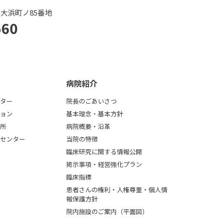
市大浜町ノ85番地
560
病院紹介
ター
院長のごあいさつ
ョン
基本理念・基本方針
所
病院概要・沿革
センター
当院の特徴
臨床研究に関する情報公開
掲示事項・経営強化プラン
臨床指標
患者さんの権利・人権尊重・個人情
報保護方針
院内施設のご案内（平面図）